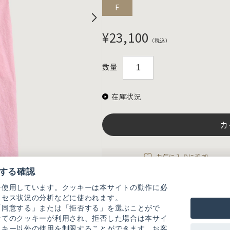
F
¥23,100
（税込）
数量
在庫状況
カ
お気に入りに追加
する確認
を使用しています。クッキーは本サイトの動作に必
アイテム説明
クセス状況の分析などに使われます。
「同意する」または「拒否する」を選ぶことがで
全てのクッキーが利用され、拒否した場合は本サイ
Aラインのシンプルなノースリーブワンピー
ッキー以外の使用を制限することができます。お客