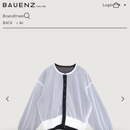
Login
Brand
Item
BACK
»
iki