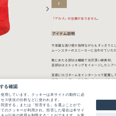
F
「アカ-F」の在庫がありません。
アイテム説明
不思議な透け感か独特ながらもすっきりと
ムーンスターのスニーカーに合わせていた
靴にあたる部分は繊細で光沢深い綿素材、
足部分はストッキングをイメージしたシア
足底にロゴネームをインターシャで配置し
繊細さを大切に、後ろ姿にポイントが生ま
する確認
を使用しています。クッキーは本サイトの動作に必
クセス状況の分析などに使われます。
※取り扱い表示をよくご確認の上、着用を
「同意する」または「拒否する」を選ぶことがで
※撮影画像は、光の当たり具合やモニター
全てのクッキーが利用され、拒否した場合は本サイ
じめご了承ください。
ッキー以外の使用を制限することができます。お客