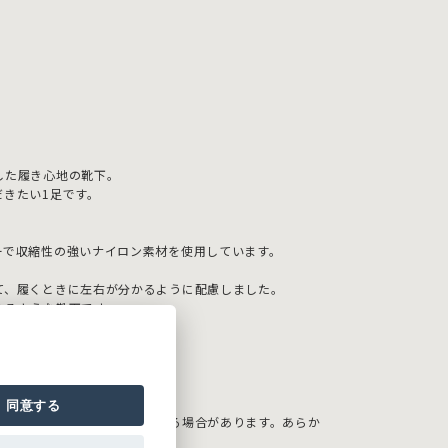
した履き心地の靴下。
だきたい1足です。
ーで収縮性の強いナイロン素材を使用しています。
て、履くときに左右が分かるように配慮しました。
れるような靴下です。
お願いいたします。
同意する
の環境により色味が違って見える場合があります。あらか