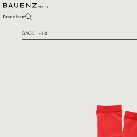
Brand
Item
BACK
»
iki