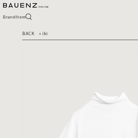
Brand
Item
BACK
»
iki