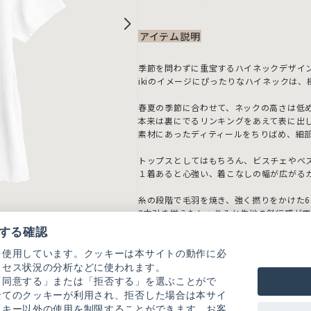
アイテム説明
季節を問わずに重宝するハイネックデザイ
ikiのイメージにぴったりなハイネックは
春夏の季節に合わせて、ネックの高さは低
本来は裏にでるリンキングをあえて表に出
素材にあったディティールをちりばめ、細
トップスとしてはもちろん、ビスチェやベ
１着あると心強い、着こなしの幅が広がる
糸の段階で毛羽を焼き、強く撚りをかけた60
2本引き揃えたしゃりみと生地の斜行感が
する確認
カラー展開：シロ、クロ
を使用しています。クッキーは本サイトの動作に必
-----------------------
クセス状況の分析などに使われます。
透け感：シロややあり クロなし
「同意する」または「拒否する」を選ぶことがで
裏地：なし
全てのクッキーが利用され、拒否した場合は本サイ
伸縮性：あり
ッキー以外の使用を制限することができます。お客