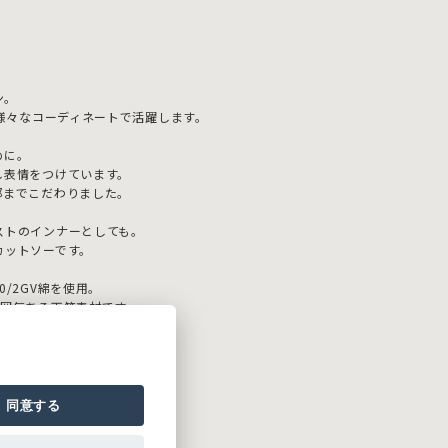
ン。
、様々なコーディネートで活躍します。
めに。
し表情をつけています。
部までこだわりました。
ストのインナーとしても。
カットソーです。
/2GV綿を使用。
雰囲気ある天竺素材です。
同意する