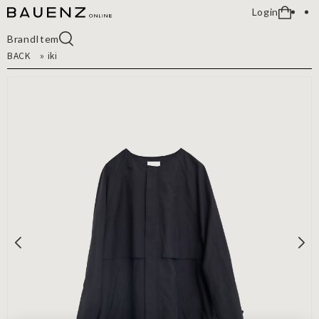
Login
Brand
Item
BACK
»
iki