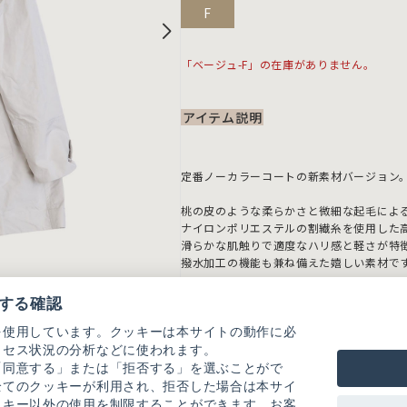
F
「ベージュ-F」の在庫がありません。
アイテム説明
定番ノーカラーコートの新素材バージョン
桃の皮のような柔らかさと微細な起毛によ
ナイロンポリエステルの割繊糸を使用した
滑らかな肌触りで適度なハリ感と軽さが特
撥水加工の機能も兼ね備えた嬉しい素材で
カラー展開：ベージュ、クロ
する確認
-----------------------
を使用しています。クッキーは本サイトの動作に必
透け感：なし
クセス状況の分析などに使われます。
裏地：なし
「同意する」または「拒否する」を選ぶことがで
伸縮性：なし
全てのクッキーが利用され、拒否した場合は本サイ
光沢感：なし
ッキー以外の使用を制限することができます。お客