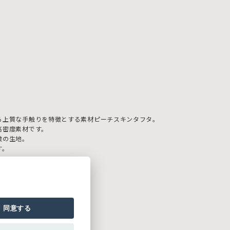
。
る上質な手触りを特徴とする素材ピーチスキンタフタ。
高密度素材です。
徴の生地。
す。
同意する