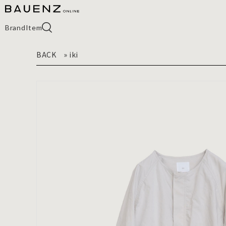
Brand
Item
BACK
»
iki