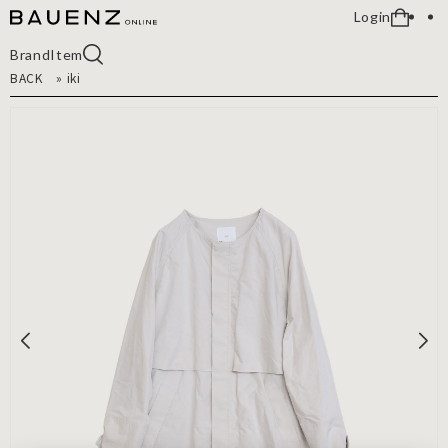
Login
Brand
Item
BACK
»
iki