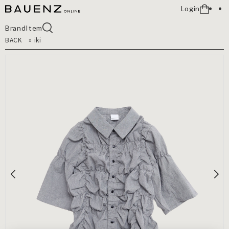
Login
Brand
Item
BACK
»
iki