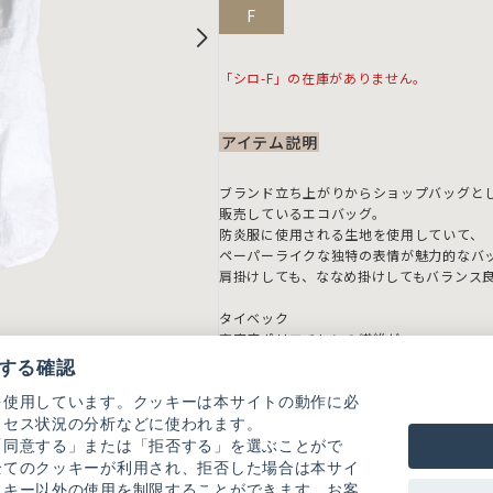
F
「シロ-F」の在庫がありません。
アイテム説明
ブランド立ち上がりからショップバッグと
販売しているエコバッグ。
防炎服に使用される生地を使用していて、
ペーパーライクな独特の表情が魅力的なバ
肩掛けしても、ななめ掛けしてもバランス
タイベック
高密度ポリエチレンの繊維が
ランダムに積層されてシート状に形成され
する確認
耐久性に優れ、印刷適正も有しているので
耐久性や引裂き強度が必要な用途に理想的
を使用しています。クッキーは本サイトの動作に必
繰り返し折り曲げたり、屈曲したりするこ
クセス状況の分析などに使われます。
「同意する」または「拒否する」を選ぶことがで
紙は濡れると湿気を吸収してもろく、破れ
全てのクッキーが利用され、拒否した場合は本サイ
タイベックは水をはじくので、水に濡れて
ッキー以外の使用を制限することができます。お客