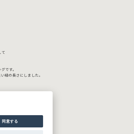
して
ッグです。
良い紐の長さにしました。
たユニークな不織布。
、
な製品です。
とに耐えることができます。
同意する
やすくなりますが、
も影響を受けにくい素材です。