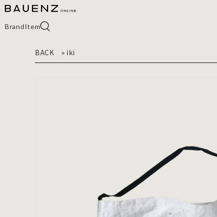
Brand
Item
BACK
»
iki