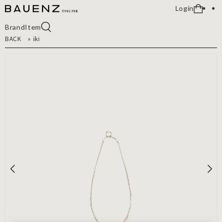
Login
Brand
Item
BACK
»
iki