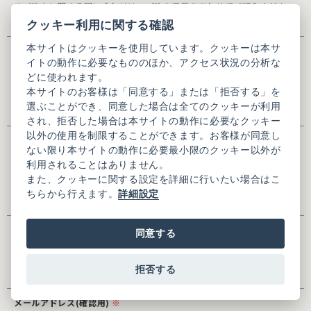
※ご注文に関する問い合わせは、ご注文番号をあわせてご記入くださ
い。
クッキー利用に関する確認
本サイトはクッキーを使用しています。クッキーは本サ
氏名
※
イトの動作に必要なもののほか、アクセス状況の分析な
どに使われます。
本サイトのお客様は「同意する」または「拒否する」を
※全角入力
選ぶことができ、同意した場合は全てのクッキーが利用
され、拒否した場合は本サイトの動作に必要なクッキー
以外の使用を制限することができます。お客様が同意し
氏名(かな)
※
ない限り本サイトの動作に必要最小限のクッキー以外が
利用されることはありません。
また、クッキーに関する設定を詳細に行いたい場合はこ
ちらから行えます。
詳細設定
※全角ひらがな入力
メールアドレス
※
同意する
拒否する
メールアドレス(確認用)
※