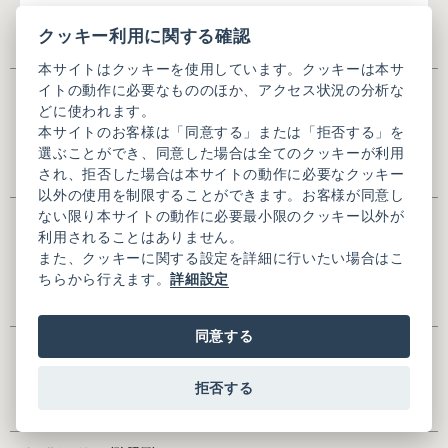
※ご注文に関する問い合わせは、ご注文番号をあわせてご記入くださ
クッキー利用に関する確認
い。
本サイトはクッキーを使用しています。クッキーは本サ
氏名
※
イトの動作に必要なもののほか、アクセス状況の分析な
どに使われます。
本サイトのお客様は「同意する」または「拒否する」を
選ぶことができ、同意した場合は全てのクッキーが利用
※全角入力
され、拒否した場合は本サイトの動作に必要なクッキー
以外の使用を制限することができます。お客様が同意し
ない限り本サイトの動作に必要最小限のクッキー以外が
氏名(かな)
※
利用されることはありません。
また、クッキーに関する設定を詳細に行いたい場合はこ
ちらから行えます。
詳細設定
※全角ひらがな入力
同意する
メールアドレス
※
拒否する