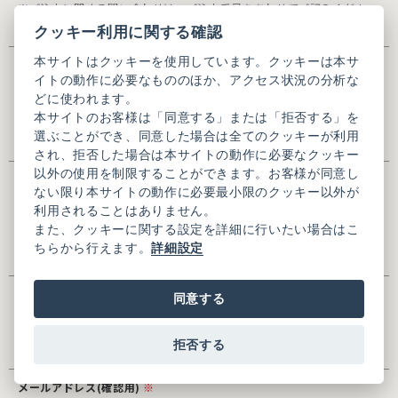
※ご注文に関する問い合わせは、ご注文番号をあわせてご記入くださ
い。
クッキー利用に関する確認
本サイトはクッキーを使用しています。クッキーは本サ
氏名
※
イトの動作に必要なもののほか、アクセス状況の分析な
どに使われます。
本サイトのお客様は「同意する」または「拒否する」を
※全角入力
選ぶことができ、同意した場合は全てのクッキーが利用
され、拒否した場合は本サイトの動作に必要なクッキー
以外の使用を制限することができます。お客様が同意し
氏名(かな)
※
ない限り本サイトの動作に必要最小限のクッキー以外が
利用されることはありません。
また、クッキーに関する設定を詳細に行いたい場合はこ
ちらから行えます。
詳細設定
※全角ひらがな入力
メールアドレス
※
同意する
拒否する
メールアドレス(確認用)
※