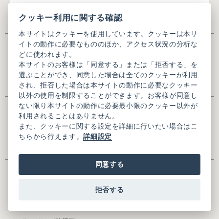
※ご注文に関する問い合わせは、ご注文番号をあわせてご記入くださ
クッキー利用に関する確認
い。
本サイトはクッキーを使用しています。クッキーは本サ
氏名
※
イトの動作に必要なもののほか、アクセス状況の分析な
どに使われます。
本サイトのお客様は「同意する」または「拒否する」を
選ぶことができ、同意した場合は全てのクッキーが利用
※全角入力
され、拒否した場合は本サイトの動作に必要なクッキー
以外の使用を制限することができます。お客様が同意し
ない限り本サイトの動作に必要最小限のクッキー以外が
氏名(かな)
※
利用されることはありません。
また、クッキーに関する設定を詳細に行いたい場合はこ
ちらから行えます。
詳細設定
※全角ひらがな入力
同意する
メールアドレス
※
拒否する